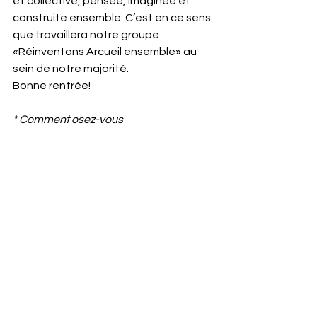
et collective, pensée, imaginée et 
construite ensemble. C’est en ce sens 
que travaillera notre groupe 
«Réinventons Arcueil ensemble» au 
sein de notre majorité.
Bonne rentrée!
* Comment osez-vous
Urgence climatique