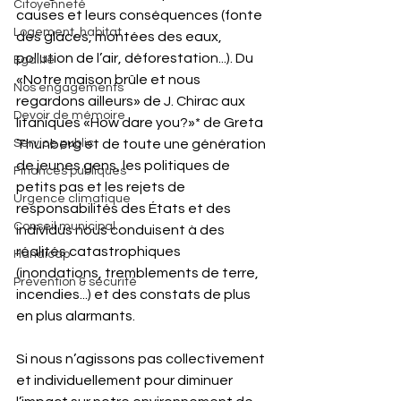
Citoyenneté
causes et leurs conséquences (fonte 
Logement, habitat
des glaces, montées des eaux, 
pollution de l’air, déforestation...). Du 
Egalité
«Notre maison brûle et nous 
Nos engagements
regardons ailleurs» de J. Chirac aux 
Devoir de mémoire
litaniques «How dare you?»* de Greta 
Service public
Thunberg et de toute une génération 
de jeunes gens, les politiques de 
Finances publiques
petits pas et les rejets de 
Urgence climatique
responsabilités des États et des 
Conseil municipal
individus nous conduisent à des 
réalités catastrophiques 
Handicap
(inondations, tremblements de terre, 
Prévention & sécurité
incendies...) et des constats de plus 
en plus alarmants.
Si nous n’agissons pas collectivement 
et individuellement pour diminuer 