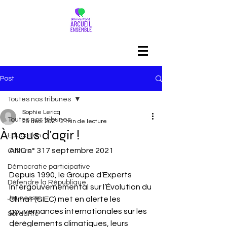
Post
Toutes nos tribunes
Sophie Lericq
Toutes nos tribunes
28 déc. 2021
2 min de lecture
À nous d'agir !
Education
ANC n° 317 septembre 2021
Culture
Démocratie participative
Depuis 1990, le Groupe d’Experts 
Défendre la République
Intergouvernemental sur l’Évolution du 
Jeunesse
Climat (GIEC) met en alerte les 
gouvernances internationales sur les 
Solidarité
dérèglements climatiques, leurs 