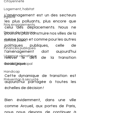
Citoyenneté
Logement, habitat
L’aménagement est un des secteurs 
Egalité
les plus polluants, plus encore que 
Nos engagements
celui des déplacements. Nous ne 
Devoir de mémoire
pouvons plus construire nos villes de la 
même façon et comme pour les autres 
Service public
politiques publiques, celle de 
Finances publiques
l’aménagement doit aujourd’hui 
Urgence climatique
relever le défi de la transition 
écologique. 
Conseil municipal
Handicap
Cette dynamique de transition est 
Prévention & sécurité
aujourd’hui partagée à toutes les 
échelles de décision ! 
Bien évidemment, dans une ville 
comme Arcueil, aux portes de Paris, 
nous nous devons de continuer à 