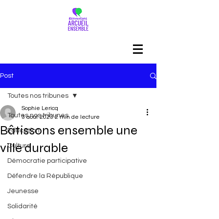
Post
Toutes nos tribunes
Sophie Lericq
Toutes nos tribunes
3 août 2023
2 min de lecture
Bâtissons ensemble une
Education
ville durable
Culture
Démocratie participative
Défendre la République
Jeunesse
Solidarité