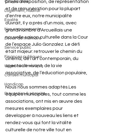
privés d’exposition, de représentation 
Citoyenneté
et de rémunération pour la plupart 
Logement, habitat
d’entre eux, notre municipalité 
Egalité
ouvrait, Il y a près d’un mois, avec 
Nos engagements
grand nombre d’Arcueillais une 
nouvelle saison culturelle dans la Cour 
Devoir de mémoire
de l’espace Julio Gonzalez. Le défi 
Service public
était majeur: retrouver le chemin du 
Finances publiques
cinéma, de l’art contemporain, du 
spectacle vivant, de la vie 
Urgence climatique
associative, de l’éducation populaire,
Conseil municipal
Handicap
Nous nous sommes adaptés.Les 
Prévention & sécurité
équipes municipales, tout comme les 
associations, ont mis en œuvre des 
mesures exemplaires pour 
développer à nouveau les liens et 
rendez-vous qui font la vitalité 
culturelle de notre ville tout en 