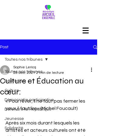
Post
Toutes nos tribunes
Sophie Lericq
Toutes nos tribunes
28 déc. 2021
2 min de lecture
Culture et Éducation au
Education
cœur:
Culture
Démocratie participative
« Pour rêver, il ne faut pas fermer les 
yeux,il faut lire» (Michel Foucault)
Défendre la République
Jeunesse
Après six mois durant lesquels les 
Solidarité
artistes et acteurs culturels ont été 