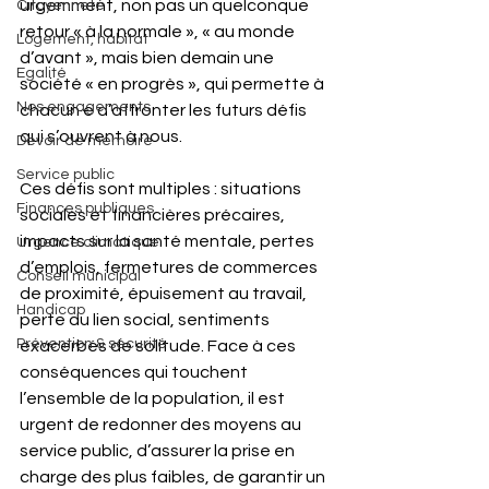
urgemment, non pas un quelconque 
Citoyenneté
retour « à la normale », « au monde 
Logement, habitat
d’avant », mais bien demain une 
Egalité
société « en progrès », qui permette à 
Nos engagements
chacun·e d’affronter les futurs défis 
qui s’ouvrent à nous.
Devoir de mémoire
Service public
Ces défis sont multiples : situations 
Finances publiques
sociales et financières précaires, 
impacts sur la santé mentale, pertes 
Urgence climatique
d’emplois, fermetures de commerces 
Conseil municipal
de proximité, épuisement au travail, 
Handicap
perte du lien social, sentiments 
Prévention & sécurité
exacerbés de solitude. Face à ces 
conséquences qui touchent 
l’ensemble de la population, il est 
urgent de redonner des moyens au 
service public, d’assurer la prise en 
charge des plus faibles, de garantir un 