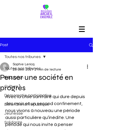
Post
Toutes nos tribunes
Sophie Lericq
Toutes nos tribunes
28 déc. 2021
2 min de lecture
Penser une société en
Education
progrès
Culture
Démocratie participative
Avec la crise sanitaire qui dure depuis 
des mois et un second confinement, 
Défendre la République
nous vivons à nouveau une période 
Jeunesse
aussi particulière qu’inédite. Une 
Solidarité
période qui nous invite à penser 