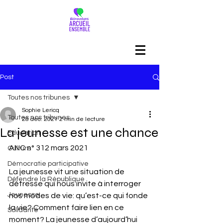
Post
Toutes nos tribunes
Sophie Lericq
Toutes nos tribunes
28 déc. 2021
2 min de lecture
La jeunesse est une chance
Education
ANC n° 312 mars 2021
Culture
Démocratie participative
La jeunesse vit une situation de 
Défendre la République
détresse qui nous invite à interroger 
Jeunesse
nos modes de vie: qu’est-ce qui fonde 
la vie? Comment faire lien en ce 
Solidarité
moment? La jeunesse d’aujourd’hui 