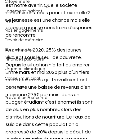
Citoyenneté
est notre avenir. Quelle société 
Logement, habitat
construisons-nous pour et avec elle? 
La jeunesse est une chance mais elle 
Egalité
a besoin pour se construire d’espaces 
Nos engagements
de rencontre!
Devoir de mémoire
Service public
Avant mars 2020, 25% des jeunes 
vivaient sous le seuil de pauvreté. 
Finances publiques
Depuis la situation n’a fait qu’empirer. 
Urgence climatique
Entre mars et mai 2020 plus d’un tiers 
Conseil municipal
des étudiant·e·s qui travaillaient ont 
constaté une baisse de revenus d’en 
Handicap
moyenne 275€ par mois: dans un 
Prévention & sécurité
budget étudiant c’est énorme! Ils sont 
de plus en plus nombreux lors des 
distributions de nourriture. Le taux de 
suicide dans cette population a 
progressé de 20% depuis le début de 