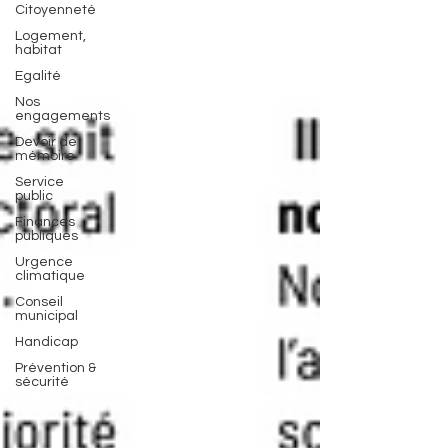
Citoyenneté
Logement,
habitat
Egalité
Nos
engagements
Devoir de
mémoire
Service
public
Finances
publiques
Urgence
climatique
Conseil
municipal
Handicap
Prévention &
sécurité