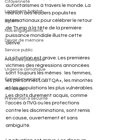
Citoyenneté
autoritarismes à travers le monde. La 
Logement, habitat
réunion des leaders populistes 
internationaux pour célébrer le retour 
Egalité
de Trump à la tête de la première 
Nos engagements
puissance mondiale illustre cette 
Devoir de mémoire
dérive.
Service public
La situation est grave. Les premières 
Finances publiques
victimes des régressions annoncées 
Urgence climatique
sont toujours les mêmes : les femmes, 
Conseil municipal
les personnes LGBTQA+, les minorités 
et les populations les plus vulnérables. 
Handicap
Les droits durement acquis, comme 
Prévention & sécurité
l’accès à l’IVG ou les protections 
contre les discriminations, sont remis 
en cause, ouvertement et sans 
ambiguïté.