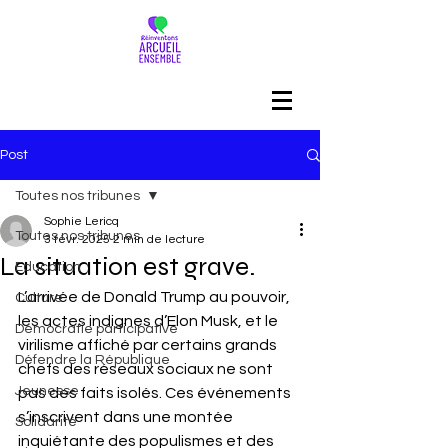
Post
Toutes nos tribunes
Sophie Lericq
Toutes nos tribunes
3 févr. 2025
2 min de lecture
La situation est grave.
Education
L’arrivée de Donald Trump au pouvoir, 
Culture
les actes indignes d’Elon Musk, et le 
Démocratie participative
virilisme affiché par certains grands 
Défendre la République
chefs des réseaux sociaux ne sont 
Jeunesse
pas des faits isolés. Ces événements 
s’inscrivent dans une montée 
Solidarité
inquiétante des populismes et des 