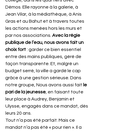
collège, dans les quartiers avec 
Démos. Elle rayonne à la galerie, à 
Jean Vilar, à la médiathèque, à Anis 
Gras et au Bahut et à travers toutes 
les actions menées hors les murs et 
par nos associations.
 Avec la régie 
publique de l’eau, nous avons fait un 
choix fort
 : garder ce bien essentiel 
entre des mains publiques, géré de 
façon transparente. Et, malgré un 
budget serré, la ville a gardé le cap 
grâce à une gestion sérieuse. Dans 
notre groupe, Nous avons aussi fait 
le 
pari de la jeunesse
, en faisant toute 
leur place à Audrey, Benjamin et 
Ulysse, engagés dans ce mandat, dès 
leurs 20 ans. 
Tout n’a pas été parfait. Mais ce 
mandat n’a pas été « pour rien ». Il a 