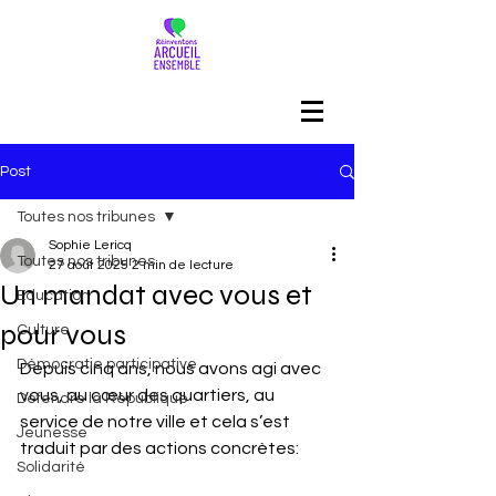
Post
Toutes nos tribunes
Sophie Lericq
Toutes nos tribunes
27 août 2025
2 min de lecture
Un mandat avec vous et
Education
pour vous
Culture
Démocratie participative
Depuis cinq ans, nous avons agi avec 
vous, au cœur des quartiers, au 
Défendre la République
service de notre ville et cela s’est 
Jeunesse
traduit par des actions concrètes:  
Solidarité