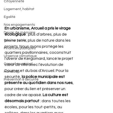
Citoyenneté
Logement, habitat
Egalité
Nos engagements
En urbanisme, Arcueil a pris le virage 
Devoir de mémoire
écologique 
: plus d’arbres, plus de 
pleine terre, plus de nature dans les 
Service public
projets. Nous avons protégé les 
Finances publiques
quartiers pavillonnaires, coconstruit 
Urgence climatique
l’avenir de Kergomard, lancé le projet 
Conseil municipal
cœur de ville avec l’évolution de 
Doumer et du bas d’Arcueil. Pour la 
Handicap
sécurité,
 la police municipale est 
Prévention & sécurité
présente au quotidien dans nos rues
, 
pour créer du lien et préserver un 
cadre de vie apaisé. 
La culture est 
désormais partout
 : dans toutes les 
écoles, pour les tout-petits, au 